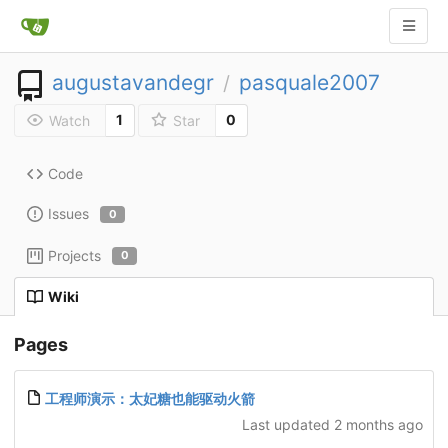
augustavandegr
pasquale2007
/
1
0
Watch
Star
Code
Issues
0
Projects
0
Wiki
Pages
工程师演示：太妃糖也能驱动火箭
Last updated
2 months ago